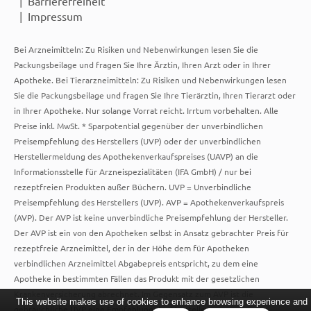
Barrierefreiheit
Impressum
Bei Arzneimitteln: Zu Risiken und Nebenwirkungen lesen Sie die
Packungsbeilage und fragen Sie Ihre Ärztin, Ihren Arzt oder in Ihrer
Apotheke. Bei Tierarzneimitteln: Zu Risiken und Nebenwirkungen lesen
Sie die Packungsbeilage und fragen Sie Ihre Tierärztin, Ihren Tierarzt oder
in Ihrer Apotheke. Nur solange Vorrat reicht. Irrtum vorbehalten. Alle
Preise inkl. MwSt. * Sparpotential gegenüber der unverbindlichen
Preisempfehlung des Herstellers (UVP) oder der unverbindlichen
Herstellermeldung des Apothekenverkaufspreises (UAVP) an die
Informationsstelle für Arzneispezialitäten (IFA GmbH) / nur bei
rezeptfreien Produkten außer Büchern. UVP = Unverbindliche
Preisempfehlung des Herstellers (UVP). AVP = Apothekenverkaufspreis
(AVP). Der AVP ist keine unverbindliche Preisempfehlung der Hersteller.
Der AVP ist ein von den Apotheken selbst in Ansatz gebrachter Preis für
rezeptfreie Arzneimittel, der in der Höhe dem für Apotheken
verbindlichen Arzneimittel Abgabepreis entspricht, zu dem eine
Apotheke in bestimmten Fällen das Produkt mit der gesetzlichen
Krankenversicherung abrechnet. Im Gegensatz zum AVP ist die
This website makes use of cookies to enhance browsing experience and
gebräuchliche UVP eine Empfehlung der Hersteller.