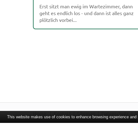
Erst sitzt man ewig im Wartezimmer, dann
geht es endlich los - und dann ist alles ganz
plötzlich vorbei...
Home
Kontakt
Sitemap
Datenschutz
V
This website makes use of cookies to enhance browsing experience and pr
Bei Arzneimitteln: Zu Risiken und Nebenwirkungen lesen Sie d
Sie die Packungsbeilage und fragen Sie Ihre Tierärztin, Ihren 