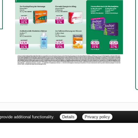
erbraucherrechte
Barrierefreiheit
Impressum
ovide additional functionality.
Details
Privacy policy
ie Packungsbeilage und fragen Sie Ihre Ärztin, Ihren Arzt oder in Ihrer Apotheke
Tierarzt oder in Ihrer Apotheke. Nur solange Vorrat reicht. Irrtum vorbehalten. All