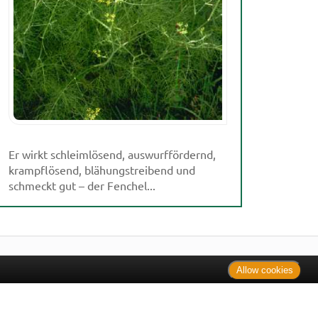
Er wirkt schleimlösend, auswurffördernd,
krampflösend, blähungstreibend und
schmeckt gut – der Fenchel...
Allow cookies
. Bei Tierarzneimitteln: Zu Risiken und Nebenwirkungen lesen
e Preise inkl. MwSt. * Sparpotential gegenüber der