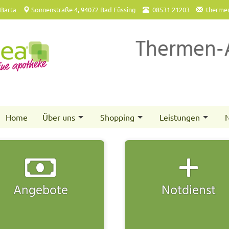
 Barta
Sonnenstraße 4, 94072 Bad Füssing
08531 21203
therme
Thermen-
Home
Über uns
Shopping
Leistungen
N
Angebote
Notdienst