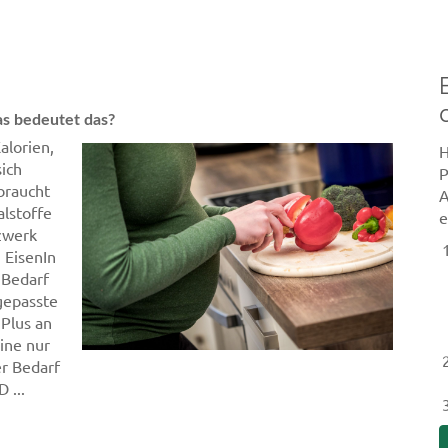
s bedeutet das?
alorien,
H
sich
P
braucht
A
lstoffe
e
zwerk
 EisenIn
 Bedarf
gepasste
Plus an
eine nur
er Bedarf
 ...