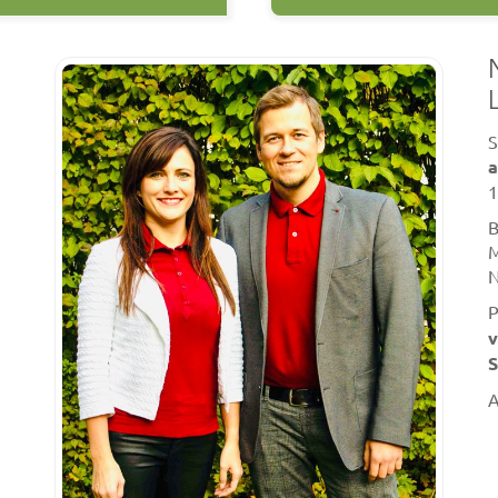
S
a
1
B
M
N
P
v
S
A