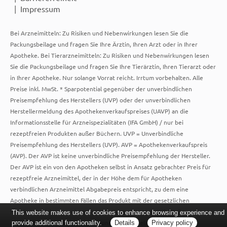
Impressum
Bei Arzneimitteln: Zu Risiken und Nebenwirkungen lesen Sie die
Packungsbeilage und fragen Sie Ihre Ärztin, Ihren Arzt oder in Ihrer
Apotheke. Bei Tierarzneimitteln: Zu Risiken und Nebenwirkungen lesen
Sie die Packungsbeilage und fragen Sie Ihre Tierärztin, Ihren Tierarzt oder
in Ihrer Apotheke. Nur solange Vorrat reicht. Irrtum vorbehalten. Alle
Preise inkl. MwSt. * Sparpotential gegenüber der unverbindlichen
Preisempfehlung des Herstellers (UVP) oder der unverbindlichen
Herstellermeldung des Apothekenverkaufspreises (UAVP) an die
Informationsstelle für Arzneispezialitäten (IFA GmbH) / nur bei
rezeptfreien Produkten außer Büchern. UVP = Unverbindliche
Preisempfehlung des Herstellers (UVP). AVP = Apothekenverkaufspreis
(AVP). Der AVP ist keine unverbindliche Preisempfehlung der Hersteller.
Der AVP ist ein von den Apotheken selbst in Ansatz gebrachter Preis für
rezeptfreie Arzneimittel, der in der Höhe dem für Apotheken
verbindlichen Arzneimittel Abgabepreis entspricht, zu dem eine
Apotheke in bestimmten Fällen das Produkt mit der gesetzlichen
Krankenversicherung abrechnet. Im Gegensatz zum AVP ist die
This website makes use of cookies to enhance browsing experience and
gebräuchliche UVP eine Empfehlung der Hersteller.
provide additional functionality.
Details
Privacy policy