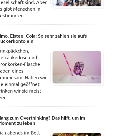
esellschaft sind. Aber
s gibt Menschen in
estimmten...
imo, Eistee, Cola: So sehr zahlen sie aufs
uckerkonto ein
rinkpäckchen,
etränkedose und
ronkorken-Flasche
aben eines
emeinsam: Haben wir
ie einmal geöffnet,
rinken wir sie meist
eer....
ang zum Overthinking? Das hilft, um im
oment zu leben
ich abends im Bett