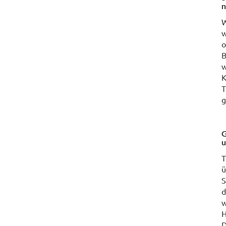
n
W
w
o
B
w
K
T
g
G
u
T
ü
S
d
w
H
D