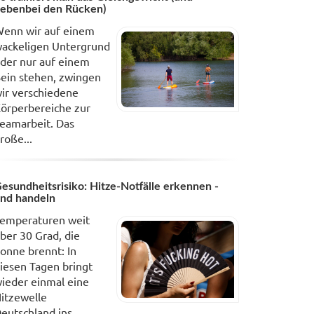
ebenbei den Rücken)
enn wir auf einem
ackeligen Untergrund
der nur auf einem
ein stehen, zwingen
ir verschiedene
örperbereiche zur
eamarbeit. Das
roße...
esundheitsrisiko: Hitze-Notfälle erkennen -
nd handeln
emperaturen weit
ber 30 Grad, die
onne brennt: In
iesen Tagen bringt
ieder einmal eine
itzewelle
eutschland ins