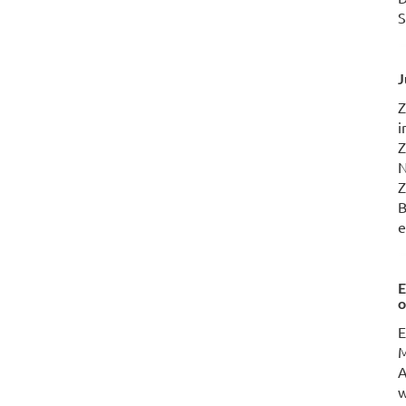
S
J
Z
i
Z
N
Z
B
e
E
o
E
M
A
w