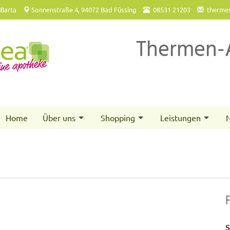
 Barta
Sonnenstraße 4, 94072 Bad Füssing
08531 21203
therme
Thermen-
Home
Über uns
Shopping
Leistungen
N
S