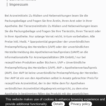
Impressum
Bei Arzneimitteln: Zu Risiken und Nebenwirkungen lesen Sie die
Packungsbeilage und fragen Sie Ihre Ärztin, Ihren Arzt oder in Ihrer
Apotheke. Bei Tierarzneimitteln: Zu Risiken und Nebenwirkungen lesen
Sie die Packungsbeilage und fragen Sie Ihre Tierärztin, Ihren Tierarzt oder
in Ihrer Apotheke. Nur solange Vorrat reicht. Irrtum vorbehalten. Alle
Preise inkl. MwSt. * Sparpotential gegenüber der unverbindlichen
Preisempfehlung des Herstellers (UVP) oder der unverbindlichen
Herstellermeldung des Apothekenverkaufspreises (UAVP) an die
Informationsstelle für Arzneispezialitäten (IFA GmbH) / nur bei
rezeptfreien Produkten außer Büchern. UVP = Unverbindliche
Preisempfehlung des Herstellers (UVP). AVP = Apothekenverkaufspreis
(AVP). Der AVP ist keine unverbindliche Preisempfehlung der Hersteller.
Der AVP ist ein von den Apotheken selbst in Ansatz gebrachter Preis für
rezeptfreie Arzneimittel, der in der Höhe dem für Apotheken
verbindlichen Arzneimittel Abgabepreis entspricht, zu dem eine
Apotheke in bestimmten Fällen das Produkt mit der gesetzlichen
Krankenversicherung abrechnet. Im Gegensatz zum AVP ist die
This website makes use of cookies to enhance browsing experience and
gebräuchliche UVP eine Empfehlung der Hersteller.
provide additional functionality.
Details
Privacy policy