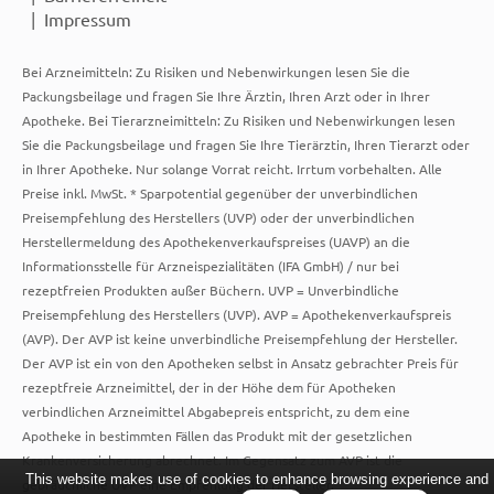
Impressum
Bei Arzneimitteln: Zu Risiken und Nebenwirkungen lesen Sie die
Packungsbeilage und fragen Sie Ihre Ärztin, Ihren Arzt oder in Ihrer
Apotheke. Bei Tierarzneimitteln: Zu Risiken und Nebenwirkungen lesen
Sie die Packungsbeilage und fragen Sie Ihre Tierärztin, Ihren Tierarzt oder
in Ihrer Apotheke. Nur solange Vorrat reicht. Irrtum vorbehalten. Alle
Preise inkl. MwSt. * Sparpotential gegenüber der unverbindlichen
Preisempfehlung des Herstellers (UVP) oder der unverbindlichen
Herstellermeldung des Apothekenverkaufspreises (UAVP) an die
Informationsstelle für Arzneispezialitäten (IFA GmbH) / nur bei
rezeptfreien Produkten außer Büchern. UVP = Unverbindliche
Preisempfehlung des Herstellers (UVP). AVP = Apothekenverkaufspreis
(AVP). Der AVP ist keine unverbindliche Preisempfehlung der Hersteller.
Der AVP ist ein von den Apotheken selbst in Ansatz gebrachter Preis für
rezeptfreie Arzneimittel, der in der Höhe dem für Apotheken
verbindlichen Arzneimittel Abgabepreis entspricht, zu dem eine
Apotheke in bestimmten Fällen das Produkt mit der gesetzlichen
Krankenversicherung abrechnet. Im Gegensatz zum AVP ist die
This website makes use of cookies to enhance browsing experience and
gebräuchliche UVP eine Empfehlung der Hersteller.