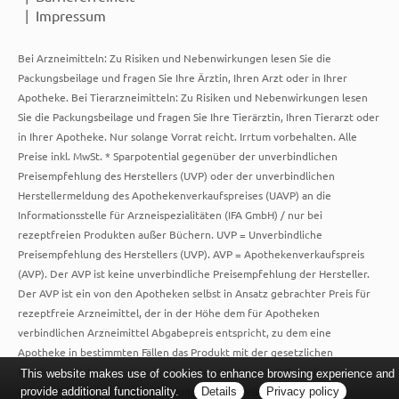
Impressum
Bei Arzneimitteln: Zu Risiken und Nebenwirkungen lesen Sie die
Packungsbeilage und fragen Sie Ihre Ärztin, Ihren Arzt oder in Ihrer
Apotheke. Bei Tierarzneimitteln: Zu Risiken und Nebenwirkungen lesen
Sie die Packungsbeilage und fragen Sie Ihre Tierärztin, Ihren Tierarzt oder
in Ihrer Apotheke. Nur solange Vorrat reicht. Irrtum vorbehalten. Alle
Preise inkl. MwSt. * Sparpotential gegenüber der unverbindlichen
Preisempfehlung des Herstellers (UVP) oder der unverbindlichen
Herstellermeldung des Apothekenverkaufspreises (UAVP) an die
Informationsstelle für Arzneispezialitäten (IFA GmbH) / nur bei
rezeptfreien Produkten außer Büchern. UVP = Unverbindliche
Preisempfehlung des Herstellers (UVP). AVP = Apothekenverkaufspreis
(AVP). Der AVP ist keine unverbindliche Preisempfehlung der Hersteller.
Der AVP ist ein von den Apotheken selbst in Ansatz gebrachter Preis für
rezeptfreie Arzneimittel, der in der Höhe dem für Apotheken
verbindlichen Arzneimittel Abgabepreis entspricht, zu dem eine
Apotheke in bestimmten Fällen das Produkt mit der gesetzlichen
Krankenversicherung abrechnet. Im Gegensatz zum AVP ist die
This website makes use of cookies to enhance browsing experience and
gebräuchliche UVP eine Empfehlung der Hersteller.
provide additional functionality.
Details
Privacy policy