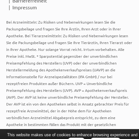
Barrierefreiheit
Impressum
Bei Arzneimitteln: Zu Risiken und Nebenwirkungen lesen Sie die
Packungsbeilage und fragen Sie Ihre Ärztin, Ihren Arzt oder in Ihrer
Apotheke. Bei Tierarzneimitteln: Zu Risiken und Nebenwirkungen lesen
Sie die Packungsbeilage und fragen Sie Ihre Tierärztin, Ihren Tierarzt oder
in Ihrer Apotheke. Nur solange Vorrat reicht. Irrtum vorbehalten. Alle
Preise inkl. MwSt. * Sparpotential gegenüber der unverbindlichen
Preisempfehlung des Herstellers (UVP) oder der unverbindlichen
Herstellermeldung des Apothekenverkaufspreises (UAVP) an die
Informationsstelle für Arzneispezialitäten (IFA GmbH) / nur bei
rezeptfreien Produkten außer Büchern. UVP = Unverbindliche
Preisempfehlung des Herstellers (UVP). AVP = Apothekenverkaufspreis
(AVP). Der AVP ist keine unverbindliche Preisempfehlung der Hersteller.
Der AVP ist ein von den Apotheken selbst in Ansatz gebrachter Preis für
rezeptfreie Arzneimittel, der in der Höhe dem für Apotheken
verbindlichen Arzneimittel Abgabepreis entspricht, zu dem eine
Apotheke in bestimmten Fällen das Produkt mit der gesetzlichen
Krankenversicherung abrechnet. Im Gegensatz zum AVP ist die
This website makes use of cookies to enhance browsing experience and
gebräuchliche UVP eine Empfehlung der Hersteller.