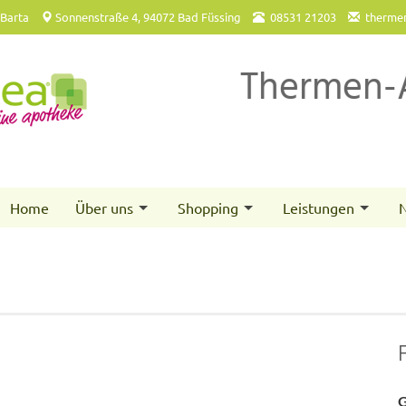
 Barta
Sonnenstraße 4, 94072 Bad Füssing
08531 21203
therme
Thermen-
Home
Über uns
Shopping
Leistungen
N
G