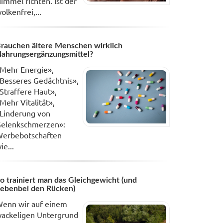
immel richten. Ist der
olkenfrei,...
rauchen ältere Menschen wirklich
ahrungsergänzungsmittel?
Mehr Energie»,
Besseres Gedächtnis»,
Straffere Haut»,
Mehr Vitalität»,
Linderung von
elenkschmerzen»:
erbebotschaften
ie...
o trainiert man das Gleichgewicht (und
ebenbei den Rücken)
enn wir auf einem
ackeligen Untergrund