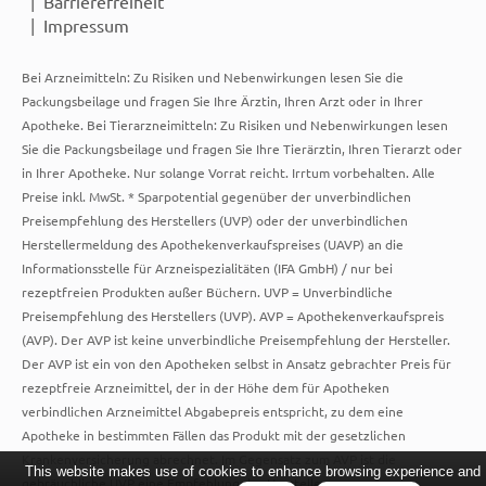
Barrierefreiheit
Impressum
Bei Arzneimitteln: Zu Risiken und Nebenwirkungen lesen Sie die
Packungsbeilage und fragen Sie Ihre Ärztin, Ihren Arzt oder in Ihrer
Apotheke. Bei Tierarzneimitteln: Zu Risiken und Nebenwirkungen lesen
Sie die Packungsbeilage und fragen Sie Ihre Tierärztin, Ihren Tierarzt oder
in Ihrer Apotheke. Nur solange Vorrat reicht. Irrtum vorbehalten. Alle
Preise inkl. MwSt. * Sparpotential gegenüber der unverbindlichen
Preisempfehlung des Herstellers (UVP) oder der unverbindlichen
Herstellermeldung des Apothekenverkaufspreises (UAVP) an die
Informationsstelle für Arzneispezialitäten (IFA GmbH) / nur bei
rezeptfreien Produkten außer Büchern. UVP = Unverbindliche
Preisempfehlung des Herstellers (UVP). AVP = Apothekenverkaufspreis
(AVP). Der AVP ist keine unverbindliche Preisempfehlung der Hersteller.
Der AVP ist ein von den Apotheken selbst in Ansatz gebrachter Preis für
rezeptfreie Arzneimittel, der in der Höhe dem für Apotheken
verbindlichen Arzneimittel Abgabepreis entspricht, zu dem eine
Apotheke in bestimmten Fällen das Produkt mit der gesetzlichen
Krankenversicherung abrechnet. Im Gegensatz zum AVP ist die
This website makes use of cookies to enhance browsing experience and
gebräuchliche UVP eine Empfehlung der Hersteller.