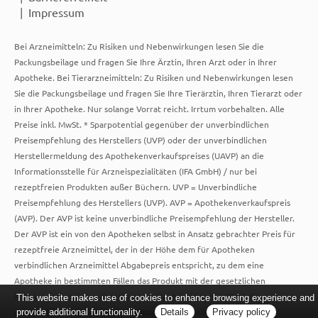
Impressum
Bei Arzneimitteln: Zu Risiken und Nebenwirkungen lesen Sie die
Packungsbeilage und fragen Sie Ihre Ärztin, Ihren Arzt oder in Ihrer
Apotheke. Bei Tierarzneimitteln: Zu Risiken und Nebenwirkungen lesen
Sie die Packungsbeilage und fragen Sie Ihre Tierärztin, Ihren Tierarzt oder
in Ihrer Apotheke. Nur solange Vorrat reicht. Irrtum vorbehalten. Alle
Preise inkl. MwSt. * Sparpotential gegenüber der unverbindlichen
Preisempfehlung des Herstellers (UVP) oder der unverbindlichen
Herstellermeldung des Apothekenverkaufspreises (UAVP) an die
Informationsstelle für Arzneispezialitäten (IFA GmbH) / nur bei
rezeptfreien Produkten außer Büchern. UVP = Unverbindliche
Preisempfehlung des Herstellers (UVP). AVP = Apothekenverkaufspreis
(AVP). Der AVP ist keine unverbindliche Preisempfehlung der Hersteller.
Der AVP ist ein von den Apotheken selbst in Ansatz gebrachter Preis für
rezeptfreie Arzneimittel, der in der Höhe dem für Apotheken
verbindlichen Arzneimittel Abgabepreis entspricht, zu dem eine
Apotheke in bestimmten Fällen das Produkt mit der gesetzlichen
Krankenversicherung abrechnet. Im Gegensatz zum AVP ist die
This website makes use of cookies to enhance browsing experience and
gebräuchliche UVP eine Empfehlung der Hersteller.
provide additional functionality.
Details
Privacy policy