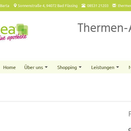
 Barta
Sonnenstraße 4, 94072 Bad Füssing
08531 21203
therme
Thermen-
Home
Über uns
Shopping
Leistungen
N
G