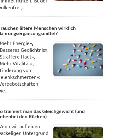
immel richten. Ist der
olkenfrei,...
rauchen ältere Menschen wirklich
ahrungsergänzungsmittel?
Mehr Energie»,
Besseres Gedächtnis»,
Straffere Haut»,
Mehr Vitalität»,
Linderung von
elenkschmerzen»:
erbebotschaften
ie...
o trainiert man das Gleichgewicht (und
ebenbei den Rücken)
enn wir auf einem
ackeligen Untergrund