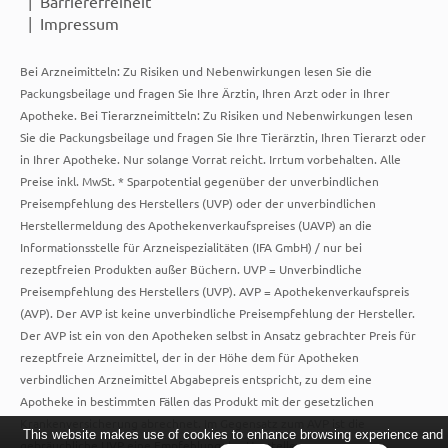
Barrierefreiheit
Impressum
Bei Arzneimitteln: Zu Risiken und Nebenwirkungen lesen Sie die
Packungsbeilage und fragen Sie Ihre Ärztin, Ihren Arzt oder in Ihrer
Apotheke. Bei Tierarzneimitteln: Zu Risiken und Nebenwirkungen lesen
Sie die Packungsbeilage und fragen Sie Ihre Tierärztin, Ihren Tierarzt oder
in Ihrer Apotheke. Nur solange Vorrat reicht. Irrtum vorbehalten. Alle
Preise inkl. MwSt. * Sparpotential gegenüber der unverbindlichen
Preisempfehlung des Herstellers (UVP) oder der unverbindlichen
Herstellermeldung des Apothekenverkaufspreises (UAVP) an die
Informationsstelle für Arzneispezialitäten (IFA GmbH) / nur bei
rezeptfreien Produkten außer Büchern. UVP = Unverbindliche
Preisempfehlung des Herstellers (UVP). AVP = Apothekenverkaufspreis
(AVP). Der AVP ist keine unverbindliche Preisempfehlung der Hersteller.
Der AVP ist ein von den Apotheken selbst in Ansatz gebrachter Preis für
rezeptfreie Arzneimittel, der in der Höhe dem für Apotheken
verbindlichen Arzneimittel Abgabepreis entspricht, zu dem eine
Apotheke in bestimmten Fällen das Produkt mit der gesetzlichen
Krankenversicherung abrechnet. Im Gegensatz zum AVP ist die
This website makes use of cookies to enhance browsing experience and
gebräuchliche UVP eine Empfehlung der Hersteller.