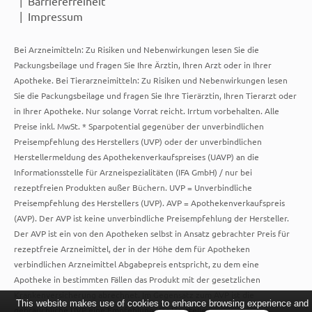
Barrierefreiheit
Impressum
Bei Arzneimitteln: Zu Risiken und Nebenwirkungen lesen Sie die
Packungsbeilage und fragen Sie Ihre Ärztin, Ihren Arzt oder in Ihrer
Apotheke. Bei Tierarzneimitteln: Zu Risiken und Nebenwirkungen lesen
Sie die Packungsbeilage und fragen Sie Ihre Tierärztin, Ihren Tierarzt oder
in Ihrer Apotheke. Nur solange Vorrat reicht. Irrtum vorbehalten. Alle
Preise inkl. MwSt. * Sparpotential gegenüber der unverbindlichen
Preisempfehlung des Herstellers (UVP) oder der unverbindlichen
Herstellermeldung des Apothekenverkaufspreises (UAVP) an die
Informationsstelle für Arzneispezialitäten (IFA GmbH) / nur bei
rezeptfreien Produkten außer Büchern. UVP = Unverbindliche
Preisempfehlung des Herstellers (UVP). AVP = Apothekenverkaufspreis
(AVP). Der AVP ist keine unverbindliche Preisempfehlung der Hersteller.
Der AVP ist ein von den Apotheken selbst in Ansatz gebrachter Preis für
rezeptfreie Arzneimittel, der in der Höhe dem für Apotheken
verbindlichen Arzneimittel Abgabepreis entspricht, zu dem eine
Apotheke in bestimmten Fällen das Produkt mit der gesetzlichen
Krankenversicherung abrechnet. Im Gegensatz zum AVP ist die
This website makes use of cookies to enhance browsing experience and
gebräuchliche UVP eine Empfehlung der Hersteller.