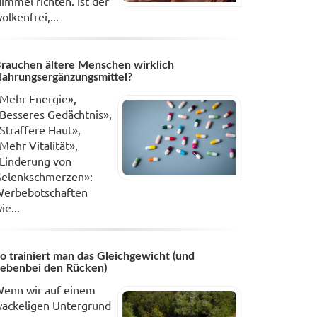
immel richten. Ist der
olkenfrei,...
rauchen ältere Menschen wirklich
ahrungsergänzungsmittel?
Mehr Energie»,
Besseres Gedächtnis»,
Straffere Haut»,
Mehr Vitalität»,
Linderung von
elenkschmerzen»:
erbebotschaften
ie...
o trainiert man das Gleichgewicht (und
ebenbei den Rücken)
enn wir auf einem
ackeligen Untergrund