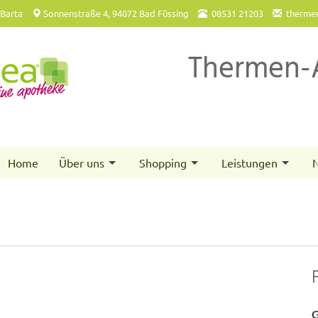
 Barta
Sonnenstraße 4, 94072 Bad Füssing
08531 21203
therme
Thermen-
Home
Über uns
Shopping
Leistungen
N
G