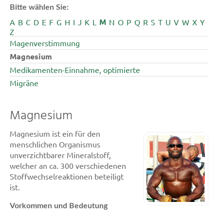
Bitte wählen Sie:
M
A
B
C
D
E
F
G
H
I
J
K
L
N
O
P
Q
R
S
T
U
V
W
X
Y
Z
Magenverstimmung
Magnesium
Medikamenten-Einnahme, optimierte
Migräne
Magnesium
Magnesium ist ein für den
menschlichen Organismus
unverzichtbarer Mineralstoff,
welcher an ca. 300 verschiedenen
Stoffwechselreaktionen beteiligt
ist.
Vorkommen und Bedeutung