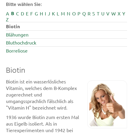
Bitte wählen Sie:
B
A
C
D
E
F
G
H
I
J
K
L
M
N
O
P
Q
R
S
T
U
V
W
X
Y
Z
Biotin
Blähungen
Bluthochdruck
Borreliose
Biotin
Biotin ist ein wasserlösliches
Vitamin, welches dem B-Komplex
zugerechnet und
umgangssprachlich fälschlich als
"Vitamin H" bezeichnet wird.
1936 wurde Biotin zum ersten Mal
aus Eigelb isoliert. Als in
Tierexperimenten und 1942 bei