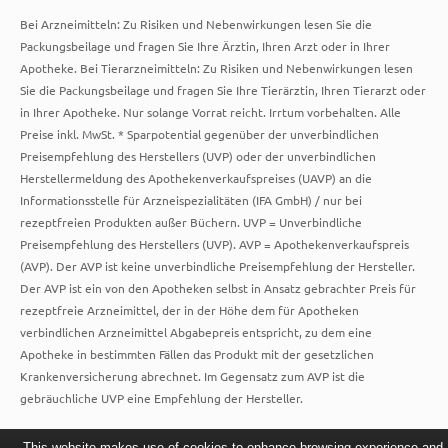
Bei Arzneimitteln: Zu Risiken und Nebenwirkungen lesen Sie die
Packungsbeilage und fragen Sie Ihre Ärztin, Ihren Arzt oder in Ihrer
Apotheke. Bei Tierarzneimitteln: Zu Risiken und Nebenwirkungen lesen
Sie die Packungsbeilage und fragen Sie Ihre Tierärztin, Ihren Tierarzt oder
in Ihrer Apotheke. Nur solange Vorrat reicht. Irrtum vorbehalten. Alle
Preise inkl. MwSt. * Sparpotential gegenüber der unverbindlichen
Preisempfehlung des Herstellers (UVP) oder der unverbindlichen
Herstellermeldung des Apothekenverkaufspreises (UAVP) an die
Informationsstelle für Arzneispezialitäten (IFA GmbH) / nur bei
rezeptfreien Produkten außer Büchern. UVP = Unverbindliche
Preisempfehlung des Herstellers (UVP). AVP = Apothekenverkaufspreis
(AVP). Der AVP ist keine unverbindliche Preisempfehlung der Hersteller.
Der AVP ist ein von den Apotheken selbst in Ansatz gebrachter Preis für
rezeptfreie Arzneimittel, der in der Höhe dem für Apotheken
verbindlichen Arzneimittel Abgabepreis entspricht, zu dem eine
Apotheke in bestimmten Fällen das Produkt mit der gesetzlichen
Krankenversicherung abrechnet. Im Gegensatz zum AVP ist die
gebräuchliche UVP eine Empfehlung der Hersteller.
This website makes use of cookies to enhance browsing experience and