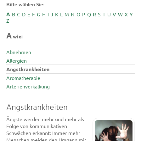
Bitte wählen Sie:
A
B
C
D
E
F
G
H
I
J
K
L
M
N
O
P
Q
R
S
T
U
V
W
X
Y
Z
A
wie:
Abnehmen
Allergien
Angstkrankheiten
Aromatherapie
Arterienverkalkung
Angstkrankheiten
Ängste werden mehr und mehr als
Folge von kommunikativen
Schwächen erkannt: Immer mehr
Menschen meiden den Umgang mit