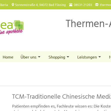
 Barta
Sonnenstraße 4, 94072 Bad Füssing
08531 21203
therme
Thermen-
Home
Über uns
Shopping
Leistungen
N
TCM-Traditionelle Chinesische Medi
Patienten empfinden es, Fachleute wissen es: Die Kos