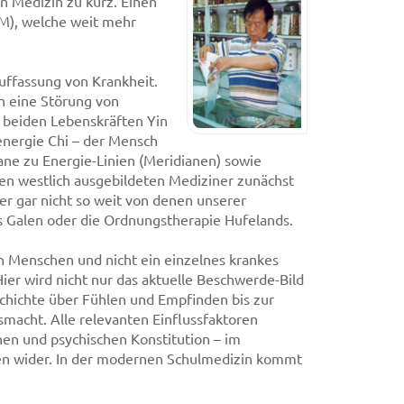
n Medizin zu kurz. Einen
CM), welche weit mehr
Auffassung von Krankheit.
h eine Störung von
 beiden Lebenskräften Yin
energie Chi – der Mensch
ane zu Energie-Linien (Meridianen) sowie
den westlich ausgebildeten Mediziner zunächst
er gar nicht so weit von denen unserer
es Galen oder die Ordnungstherapie Hufelands.
n Menschen und nicht ein einzelnes krankes
er wird nicht nur das aktuelle Beschwerde-Bild
schichte über Fühlen und Empfinden bis zur
acht. Alle relevanten Einflussfaktoren
hen und psychischen Konstitution – im
ten wider. In der modernen Schulmedizin kommt