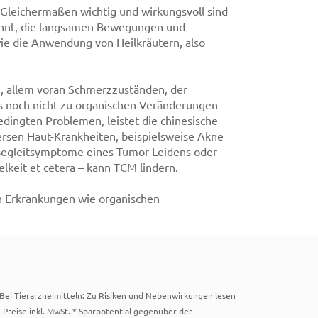
 Gleichermaßen wichtig und wirkungsvoll sind
nannt, die langsamen Bewegungen und
ie die Anwendung von Heilkräutern, also
n, allem voran Schmerzzuständen, der
es noch nicht zu organischen Veränderungen
dingten Problemen, leistet die chinesische
versen Haut-Krankheiten, beispielsweise Akne
Begleitsymptome eines Tumor-Leidens oder
elkeit et cetera – kann TCM lindern.
n Erkrankungen wie organischen
. Bei Tierarzneimitteln: Zu Risiken und Nebenwirkungen lesen
e Preise inkl. MwSt. * Sparpotential gegenüber der