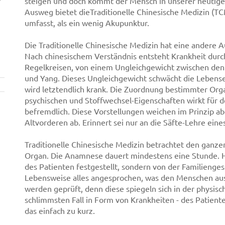
r
steigen und doch kommt der Mensch in unserer heutige
Ausweg bietet dieTraditionelle Chinesische Medizin (T
umfasst, als ein wenig Akupunktur.
Die Traditionelle Chinesische Medizin hat eine andere 
Nach chinesischem Verständnis entsteht Krankheit durc
Regelkreisen, von einem Ungleichgewicht zwischen den
und Yang. Dieses Ungleichgewicht schwächt die Lebens
wird letztendlich krank. Die Zuordnung bestimmter Org
psychischen und Stoffwechsel-Eigenschaften wirkt für 
befremdlich. Diese Vorstellungen weichen im Prinzip ab
Altvorderen ab. Erinnert sei nur an die Säfte-Lehre ein
Traditionelle Chinesische Medizin betrachtet den ganze
Organ. Die Anamnese dauert mindestens eine Stunde. Hi
des Patienten festgestellt, sondern von der Familienge
Lebensweise alles angesprochen, was den Menschen ausm
werden geprüft, denn diese spiegeln sich in der physisc
schlimmsten Fall in Form von Krankheiten - des Patien
das einfach zu kurz.