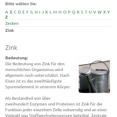
Bitte wählen Sie:
A
B
C
D
E
F
G
H
I
J
K
L
M
N
O
P
Q
R
S
T
U
V
W
X
Y
Z
Zecken
Zink
Zink
Bedeutung:
Die Bedeutung von Zink für den
menschlichen Organismus wird
allgemein noch unterschätzt. Nach
Eisen ist es das zweithäufigste
Spurenelement in unserem Körper.
Als Bestandteil von über
zweihundert Enzymen und Proteinen ist Zink für die
Funktion jeder einzelnen Zelle notwendig und an einer
Vielzahl von Stoffwechselprozessen beteiligt. Zentrale