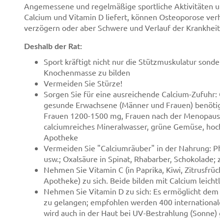
Angemessene und regelmäßige sportliche Aktivitäten u
Calcium und Vitamin D liefert, können Osteoporose ver
verzögern oder aber Schwere und Verlauf der Krankheit 
Deshalb der Rat:
Sport kräftigt nicht nur die Stützmuskulatur sond
Knochenmasse zu bilden
Vermeiden Sie Stürze!
Sorgen Sie für eine ausreichende Calcium-Zufuhr: 
gesunde Erwachsene (Männer und Frauen) benötig
Frauen 1200-1500 mg, Frauen nach der Menopause
calciumreiches Mineralwasser, grüne Gemüse, hoch
Apotheke
Vermeiden Sie "Calciumräuber" in der Nahrung: Ph
usw.; Oxalsäure in Spinat, Rhabarber, Schokolade; 
Nehmen Sie Vitamin C (in Paprika, Kiwi, Zitrusfrü
Apotheke) zu sich. Beide bilden mit Calcium leich
Nehmen Sie Vitamin D zu sich: Es ermöglicht dem 
zu gelangen; empfohlen werden 400 internationale E
wird auch in der Haut bei UV-Bestrahlung (Sonne) 