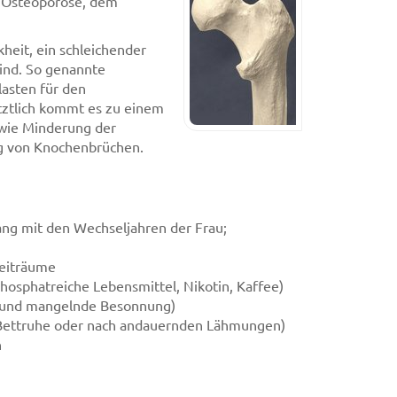
n Osteoporose, dem
heit, ein schleichender
ind. So genannte
asten für den
ztlich kommt es zu einem
 wie Minderung der
g von Knochenbrüchen.
g mit den Wechseljahren der Frau;
Zeiträume
osphatreiche Lebensmittel, Nikotin, Kaffee)
 und mangelnde Besonnung)
Bettruhe oder nach andauernden Lähmungen)
n