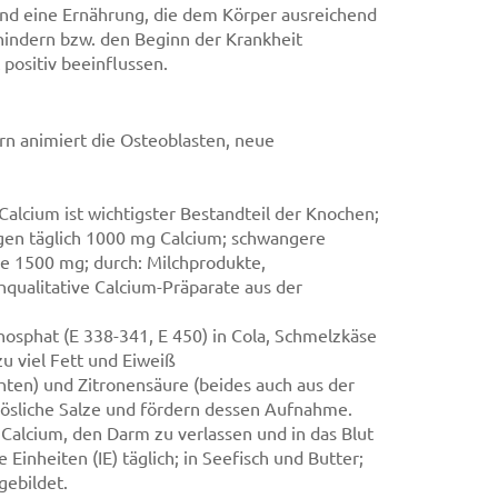
nd eine Ernährung, die dem Körper ausreichend
hindern bzw. den Beginn der Krankheit
positiv beeinflussen.
ern animiert die Osteoblasten, neue
Calcium ist wichtigster Bestandteil der Knochen;
en täglich 1000 mg Calcium; schwangere
 1500 mg; durch: Milchprodukte,
qualitative Calcium-Präparate aus der
osphat (E 338-341, E 450) in Cola, Schmelzkäse
zu viel Fett und Eiweiß
chten) und Zitronensäure (beides auch aus der
tlösliche Salze und fördern dessen Aufnahme.
Calcium, den Darm zu verlassen und in das Blut
inheiten (IE) täglich; in Seefisch und Butter;
gebildet.