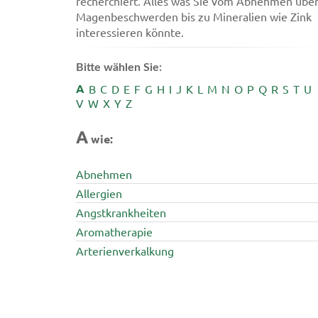
recherchiert. Alles was Sie vom Abnehmen übe
Magenbeschwerden bis zu Mineralien wie Zink
interessieren könnte.
Bitte wählen Sie:
A
B
C
D
E
F
G
H
I
J
K
L
M
N
O
P
Q
R
S
T
U
V
W
X
Y
Z
A
wie:
Abnehmen
Allergien
Angstkrankheiten
Aromatherapie
Arterienverkalkung