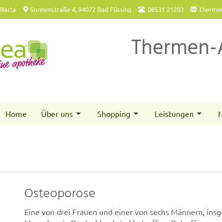
 Barta
Sonnenstraße 4, 94072 Bad Füssing
08531 21203
therme
Thermen-
Home
Über uns
Shopping
Leistungen
N
Osteoporose
Eine von drei Frauen und einer von sechs Männern, insg