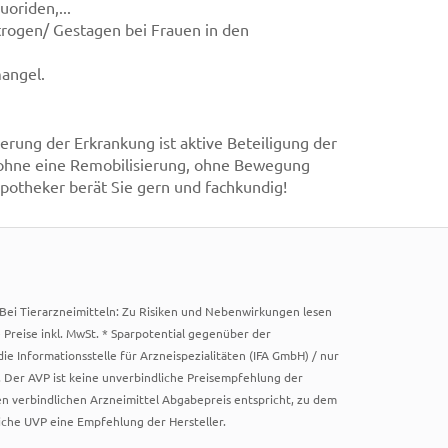
oriden,...
trogen/ Gestagen bei Frauen in den
angel.
erung der Erkrankung ist aktive Beteiligung der
 ohne eine Remobilisierung, ohne Bewegung
potheker berät Sie gern und fachkundig!
. Bei Tierarzneimitteln: Zu Risiken und Nebenwirkungen lesen
e Preise inkl. MwSt. * Sparpotential gegenüber der
 Informationsstelle für Arzneispezialitäten (IFA GmbH) / nur
 Der AVP ist keine unverbindliche Preisempfehlung der
ken verbindlichen Arzneimittel Abgabepreis entspricht, zu dem
iche UVP eine Empfehlung der Hersteller.