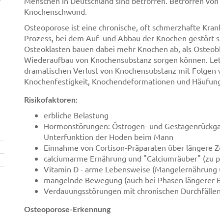
r
Menschen in Deutschland sind betroffen. Betroffen vo
Knochenschwund.
Osteoporose ist eine chronische, oft schmerzhafte Krank
Prozess, bei dem Auf- und Abbau der Knochen gestört s
Osteoklasten bauen dabei mehr Knochen ab, als Osteobl
Wiederaufbau von Knochensubstanz sorgen können. Let
dramatischen Verlust von Knochensubstanz mit Folgen
Knochenfestigkeit, Knochendeformationen und Häufun
Risikofaktoren:
erbliche Belastung
Hormonstörungen: Östrogen- und Gestagenrückgan
Unterfunktion der Hoden beim Mann
Einnahme von Cortison-Präparaten über längere 
calciumarme Ernährung und "Calciumräuber" (zu ph
Vitamin D - arme Lebensweise (Mangelernährung
mangelnde Bewegung (auch bei Phasen längerer 
Verdauungsstörungen mit chronischen Durchfälle
Osteoporose-Erkennung