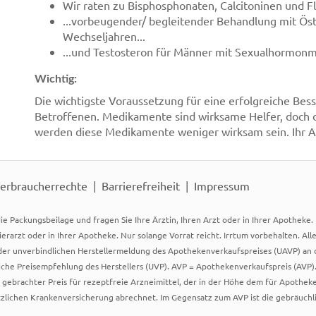
Wir raten zu Bisphosphonaten, Calcitoninen und Flu
...vorbeugender/ begleitender Behandlung mit Ös
Wechseljahren...
...und Testosteron für Männer mit Sexualhormonm
Wichtig:
Die wichtigste Voraussetzung für eine erfolgreiche Bess
Betroffenen. Medikamente sind wirksame Helfer, doch
werden diese Medikamente weniger wirksam sein. Ihr A
erbraucherrechte
Barrierefreiheit
Impressum
ie Packungsbeilage und fragen Sie Ihre Ärztin, Ihren Arzt oder in Ihrer Apotheke
Tierarzt oder in Ihrer Apotheke. Nur solange Vorrat reicht. Irrtum vorbehalten. All
er unverbindlichen Herstellermeldung des Apothekenverkaufspreises (UAVP) an die
che Preisempfehlung des Herstellers (UVP). AVP = Apothekenverkaufspreis (AVP).
tz gebrachter Preis für rezeptfreie Arzneimittel, der in der Höhe dem für Apothe
tzlichen Krankenversicherung abrechnet. Im Gegensatz zum AVP ist die gebräuchl