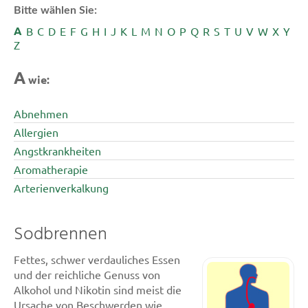
Bitte wählen Sie:
A
B
C
D
E
F
G
H
I
J
K
L
M
N
O
P
Q
R
S
T
U
V
W
X
Y
Z
A
wie:
Abnehmen
Allergien
Angstkrankheiten
Aromatherapie
Arterienverkalkung
Sodbrennen
Fettes, schwer verdauliches Essen
und der reichliche Genuss von
Alkohol und Nikotin sind meist die
Ursache von Beschwerden wie