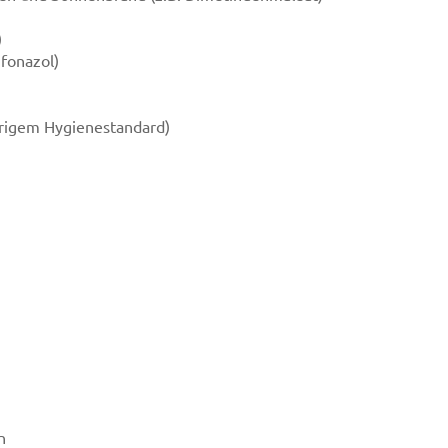
)
ifonazol)
drigem Hygienestandard)
n