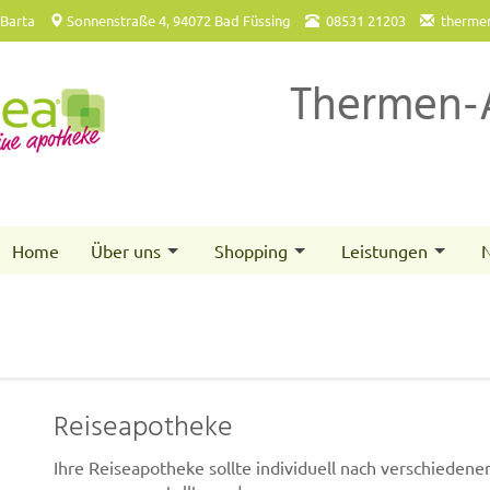
 Barta
Sonnenstraße 4, 94072 Bad Füssing
08531 21203
therme
Thermen-
Home
Über uns
Shopping
Leistungen
N
Reiseapotheke
Ihre Reiseapotheke sollte individuell nach verschiedene