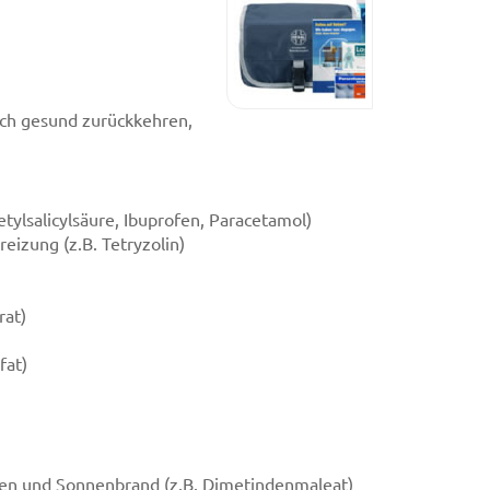
ch gesund zurückkehren,
tylsalicylsäure, Ibuprofen, Paracetamol)
izung (z.B. Tetryzolin)
rat)
fat)
hen und Sonnenbrand (z.B. Dimetindenmaleat)