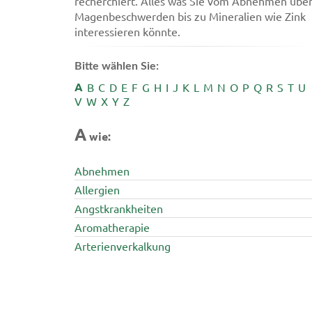
recherchiert. Alles was Sie vom Abnehmen übe
Magenbeschwerden bis zu Mineralien wie Zink
interessieren könnte.
Bitte wählen Sie:
A
B
C
D
E
F
G
H
I
J
K
L
M
N
O
P
Q
R
S
T
U
V
W
X
Y
Z
A
wie:
Abnehmen
Allergien
Angstkrankheiten
Aromatherapie
Arterienverkalkung