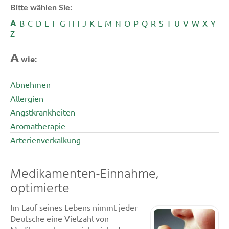
Bitte wählen Sie:
A
B
C
D
E
F
G
H
I
J
K
L
M
N
O
P
Q
R
S
T
U
V
W
X
Y
Z
A
wie:
Abnehmen
Allergien
Angstkrankheiten
Aromatherapie
Arterienverkalkung
Medikamenten-Einnahme,
optimierte
Im Lauf seines Lebens nimmt jeder
Deutsche eine Vielzahl von