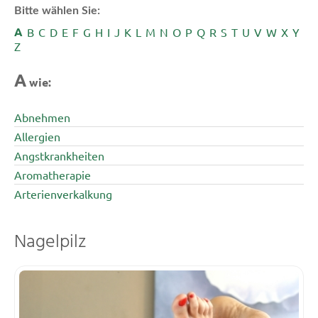
Bitte wählen Sie:
A
B
C
D
E
F
G
H
I
J
K
L
M
N
O
P
Q
R
S
T
U
V
W
X
Y
Z
A
wie:
Abnehmen
Allergien
Angstkrankheiten
Aromatherapie
Arterienverkalkung
Nagelpilz